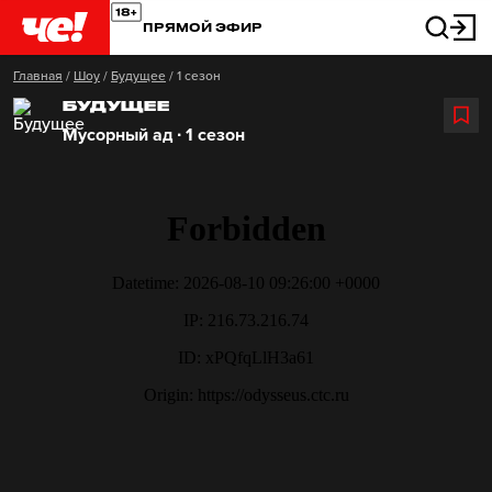
ПРЯМОЙ ЭФИР
Главная
/
Шоу
/
Будущее
/
1 сезон
БУДУЩЕЕ
Мусорный ад ∙ 1 сезон