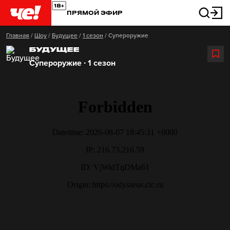
ПРЯМОЙ ЭФИР
Главная
/
Шоу
/
Будущее
/
1 сезон
/
Супероружие
БУДУЩЕЕ
Супероружие ∙ 1 сезон