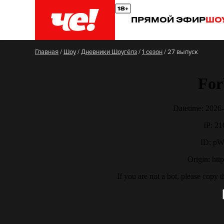
ПРЯМОЙ ЭФИР
ШО
Главная
/
Шоу
/
Дневники Шоугёлз
/
1 сезон
/
27 выпуск