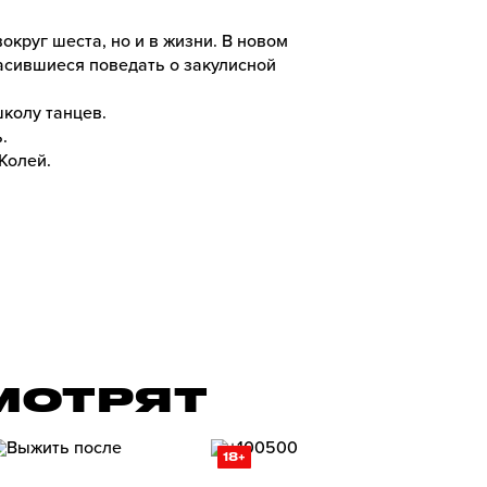
круг шеста, но и в жизни. В новом
ласившиеся поведать о закулисной
школу танцев.
ь.
Колей.
СМОТРЯТ
18+