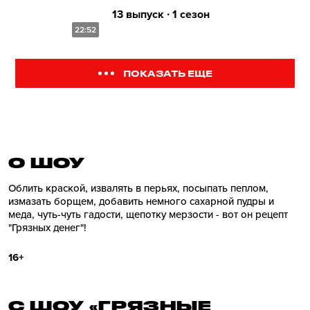
13 выпуск ∙ 1 сезон
22:52
ПОКАЗАТЬ ЕЩЕ
О ШОУ
Облить краской, извалять в перьях, посыпать пеплом,
измазать борщем, добавить немного сахарной пудры и
меда, чуть-чуть гадости, щепотку мерзости - вот он рецепт
"Грязных денег"!
16+
С ШОУ «ГРЯЗНЫЕ