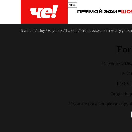
ПРЯМОЙ ЭФИР
ШО
Главная
/
Шоу
/
Научпок
/
1 сезон
/
Что происходит в мозгу у ши