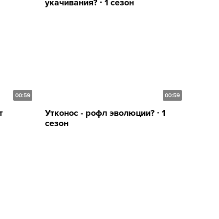
укачивания? ∙ 1 сезон
00:59
00:59
т
Утконос - рофл эволюции? ∙ 1
сезон