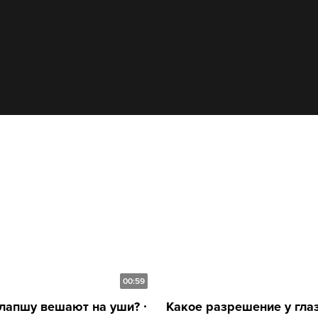
00:59
лапшу вешают на уши? ∙
Какое разрешение у глаза