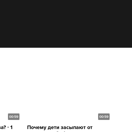
00:59
00:59
? ∙ 1
Почему дети засыпают от