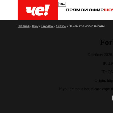
ПРЯМОЙ ЭФИР
ШО
Главная
/
Шоу
/
Научпок
/
1 сезон
/
Зачем грамотно писать?