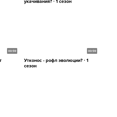
укачивания? ∙ 1 сезон
00:59
00:59
т
Утконос - рофл эволюции? ∙ 1
сезон