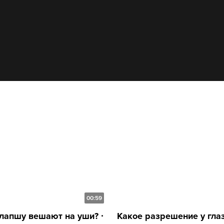
00:59
лапшу вешают на уши? ∙
Какое разрешение у глаза