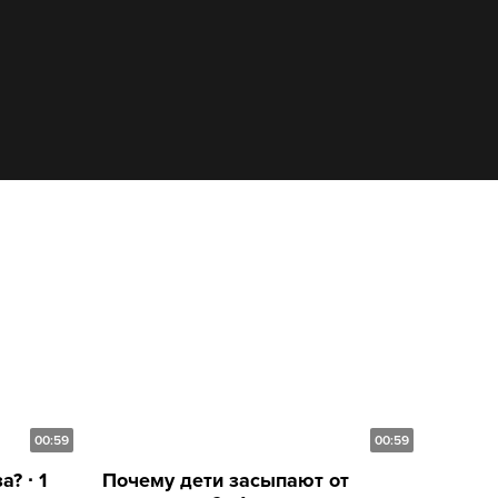
00:59
00:59
? ∙ 1
Почему дети засыпают от