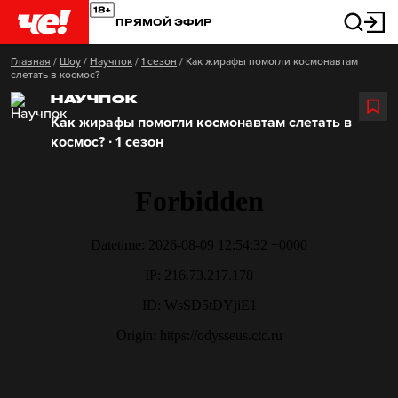
ПРЯМОЙ ЭФИР
Главная
/
Шоу
/
Научпок
/
1 сезон
/
Как жирафы помогли космонавтам
слетать в космос?
НАУЧПОК
Как жирафы помогли космонавтам слетать в
космос? ∙ 1 сезон