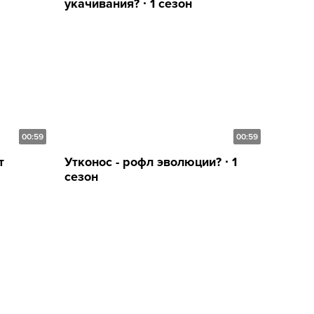
укачивания? ∙ 1 сезон
00:59
00:59
т
Утконос - рофл эволюции? ∙ 1
сезон