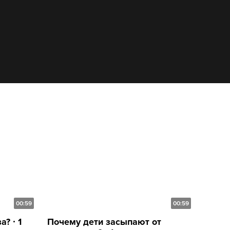
00:59
00:59
? ∙ 1
Почему дети засыпают от