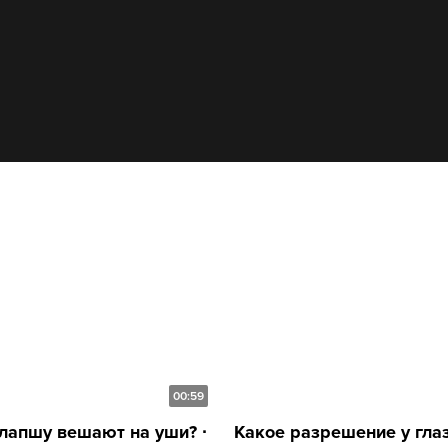
00:59
лапшу вешают на уши? ∙
Какое разрешение у глаза