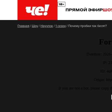
ПРЯМОЙ ЭФИР
ШО
Главная
/
Шоу
/
Научпок
/
1 сезон
/
Почему пробки так бесят?