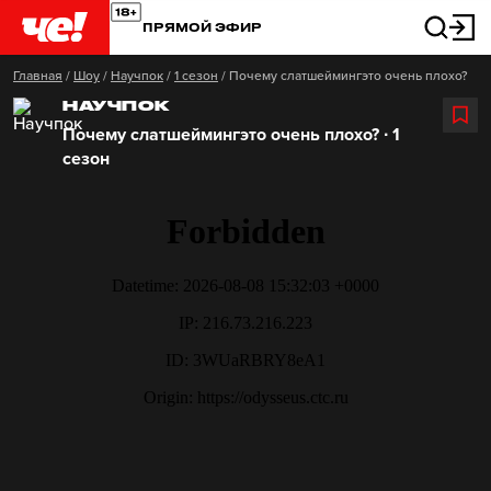
ПРЯМОЙ ЭФИР
Главная
/
Шоу
/
Научпок
/
1 сезон
/
Почему слатшеймингэто очень плохо?
НАУЧПОК
Почему слатшеймингэто очень плохо? ∙ 1
сезон