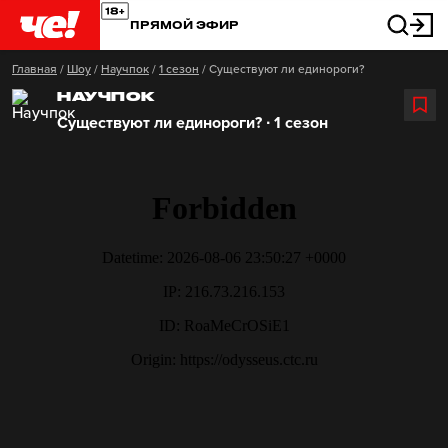
ПРЯМОЙ ЭФИР
Главная
/
Шоу
/
Научпок
/
1 сезон
/
Существуют ли единороги?
НАУЧПОК
Существуют ли единороги? ∙ 1 сезон