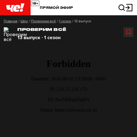
ПРЯМОЙ ЭФИР
Главная
/
Шоу
/
Проверим всё
/
1 сезон
/
13 выпуск
ПРОВЕРИМ ВСЁ
13 выпуск ∙ 1 сезон