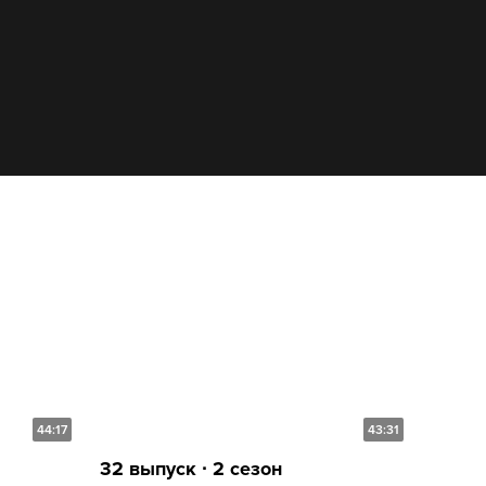
44:17
43:31
32 выпуск ∙ 2 сезон