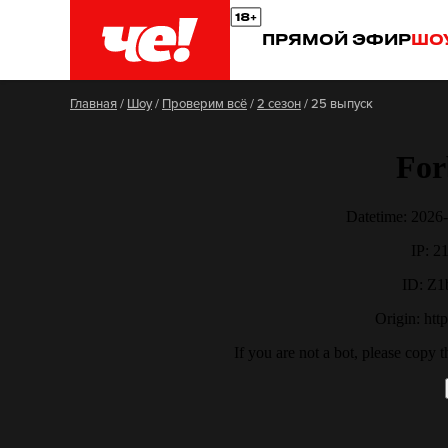
ПРЯМОЙ ЭФИР
ШО
Главная
/
Шоу
/
Проверим всё
/
2 сезон
/
25 выпуск