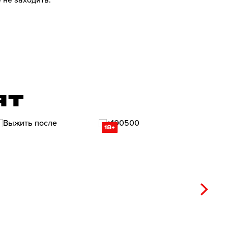
 не заходить.
ЯТ
18+