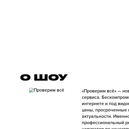
О ШОУ
«Проверим всё» — нов
сервиса. Бескомпром
интернете и под вид
цены, просроченные 
актуальности. Именн
профессиональный ре