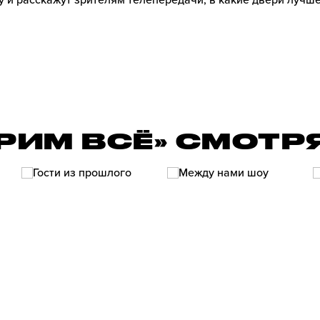
у и расскажут зрителям телепередачи, в какие двери лучше
РИМ ВСЁ» СМОТР