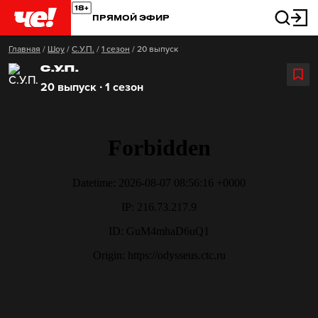
ПРЯМОЙ ЭФИР
Главная
/
Шоу
/
С.У.П.
/
1 сезон
/
20 выпуск
С.У.П.
20 выпуск ∙ 1 сезон