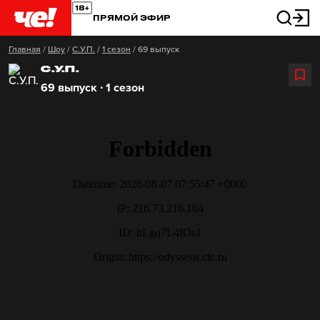
ПРЯМОЙ ЭФИР
Главная
/
Шоу
/
С.У.П.
/
1 сезон
/
69 выпуск
С.У.П.
69 выпуск ∙ 1 сезон