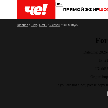
ПРЯМОЙ ЭФИР
ШО
Главная
/
Шоу
/
С.У.П.
/
2 сезон
/
148 выпуск