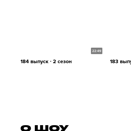
22:49
184 выпуск ∙ 2 сезон
183 выпу
О ШОУ