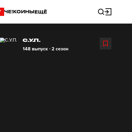
"
ЧЕ!КОИНЫ
ЕЩЁ
С.У.П.
148 выпуск ∙ 2 сезон