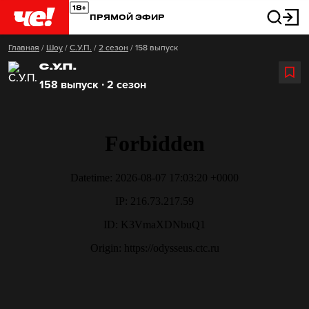
ПРЯМОЙ ЭФИР
Главная
/
Шоу
/
С.У.П.
/
2 сезон
/
158 выпуск
С.У.П.
158 выпуск ∙ 2 сезон