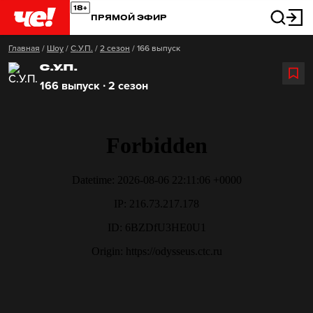
ПРЯМОЙ ЭФИР
Главная
/
Шоу
/
С.У.П.
/
2 сезон
/
166 выпуск
С.У.П.
166 выпуск ∙ 2 сезон