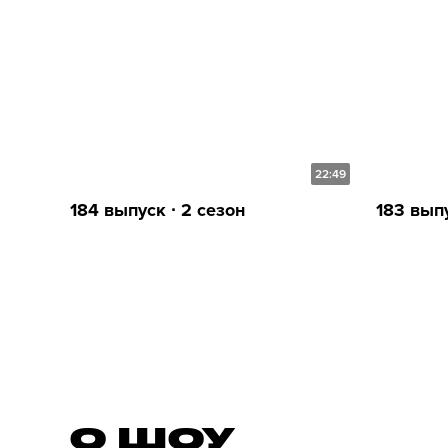
22:49
184 выпуск ∙ 2 сезон
183 выпу
О ШОУ