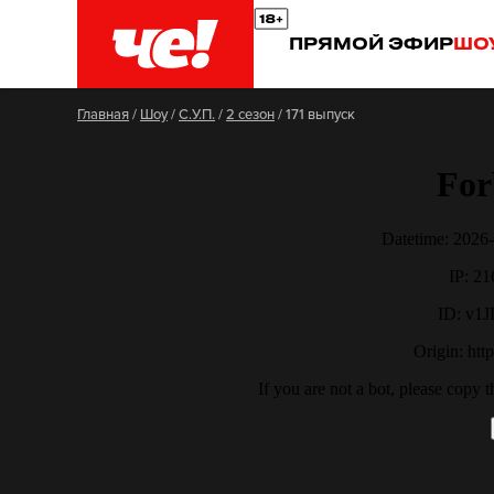
ПРЯМОЙ ЭФИР
ШО
Главная
/
Шоу
/
С.У.П.
/
2 сезон
/
171 выпуск