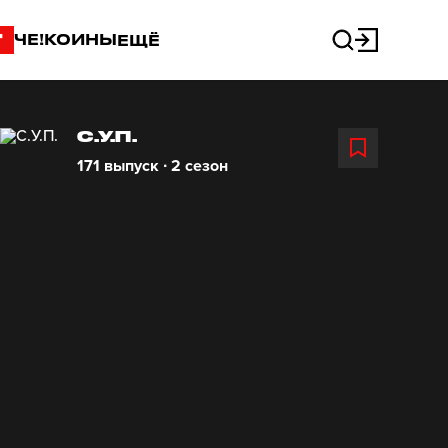
"
ЧЕ!КОИНЫ
ЕЩЁ
С.У.П.
171 выпуск ∙ 2 сезон