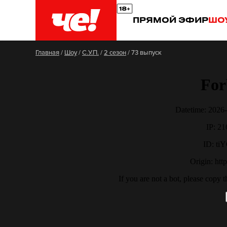
ПРЯМОЙ ЭФИР
ШО
Главная
/
Шоу
/
С.У.П.
/
2 сезон
/
73 выпуск