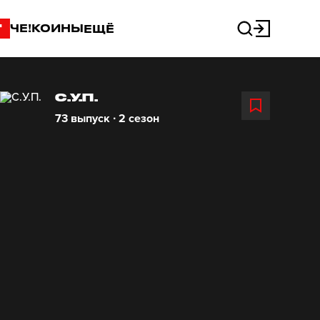
"
ЧЕ!КОИНЫ
ЕЩЁ
С.У.П.
73 выпуск ∙ 2 сезон