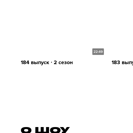
22:49
184 выпуск ∙ 2 сезон
183 выпу
О ШОУ