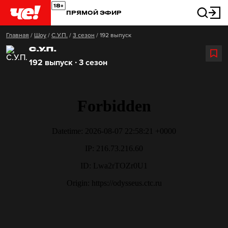
ПРЯМОЙ ЭФИР
Главная
/
Шоу
/
С.У.П.
/
3 сезон
/
192 выпуск
С.У.П.
192 выпуск ∙ 3 сезон