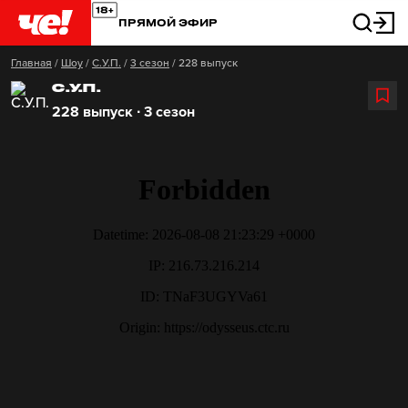
ПРЯМОЙ ЭФИР
Главная
/
Шоу
/
С.У.П.
/
3 сезон
/
228 выпуск
С.У.П.
228 выпуск ∙ 3 сезон