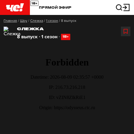
ПРЯМОЙ ЭФИР
Главная
/
Шоу
/
Слежка
/
1 сезон
/
8 выпуск
СЛЕЖКА
8 выпуск ∙ 1 сезон
∙
18+