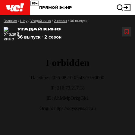
ПРЯМОЙ ЭФИР
Главная
/
Шоу
/
Угадай кино
/
2 сезон
/
36 выпуск
УГАДАЙ КИНО
36 выпуск ∙ 2 сезон