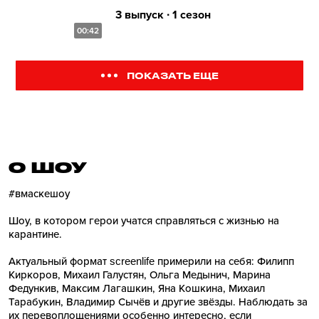
3 выпуск ∙ 1 сезон
00:42
ПОКАЗАТЬ ЕЩЕ
О ШОУ
#вмаскешоу
Шоу, в котором герои учатся справляться с жизнью на
карантине.
Актуальный формат screenlife примерили на себя: Филипп
Киркоров, Михаил Галустян, Ольга Медынич, Марина
Федункив, Максим Лагашкин, Яна Кошкина, Михаил
Тарабукин, Владимир Сычёв и другие звёзды. Наблюдать за
их перевоплощениями особенно интересно, если