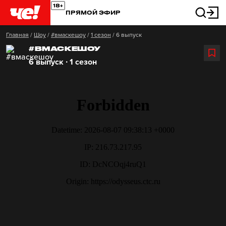
ПРЯМОЙ ЭФИР
Главная
/
Шоу
/
#вмаскешоу
/
1 сезон
/
6 выпуск
#ВМАСКЕШОУ
6 выпуск ∙ 1 сезон