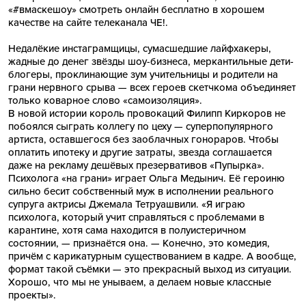
«#вмаскешоу» смотреть онлайн бесплатно в хорошем
качестве на сайте телеканала ЧЕ!.
Недалёкие инстаграмщицы, сумасшедшие лайфхакеры,
жадные до денег звёзды шоу-бизнеса, меркантильные дети-
блогеры, проклинающие зум учительницы и родители на
грани нервного срыва — всех героев скетчкома объединяет
только коварное слово «самоизоляция».
В новой истории король провокаций Филипп Киркоров не
побоялся сыграть коллегу по цеху — суперпопулярного
артиста, оставшегося без заоблачных гонораров. Чтобы
оплатить ипотеку и другие затраты, звезда соглашается
даже на рекламу дешёвых презервативов «Пупырка».
Психолога «на грани» играет Ольга Медынич. Её героиню
сильно бесит собственный муж в исполнении реального
супруга актрисы Джемала Тетруашвили. «Я играю
психолога, который учит справляться с проблемами в
карантине, хотя сама находится в полуистеричном
состоянии, — признаётся она. — Конечно, это комедия,
причём с карикатурным существованием в кадре. А вообще,
формат такой съёмки — это прекрасный выход из ситуации.
Хорошо, что мы не унываем, а делаем новые классные
проекты».