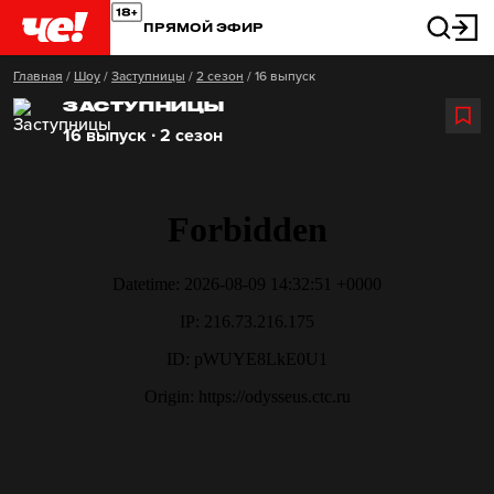
ПРЯМОЙ ЭФИР
Главная
/
Шоу
/
Заступницы
/
2 сезон
/
16 выпуск
ЗАСТУПНИЦЫ
16 выпуск ∙ 2 сезон