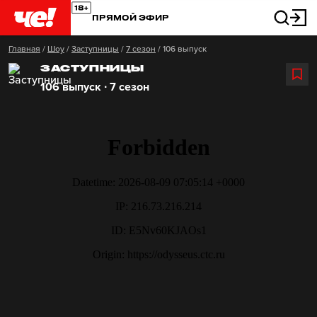
ПРЯМОЙ ЭФИР
Главная
/
Шоу
/
Заступницы
/
7 сезон
/
106 выпуск
ЗАСТУПНИЦЫ
106 выпуск ∙ 7 сезон