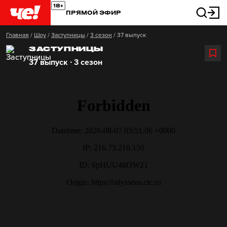
ПРЯМОЙ ЭФИР
Главная
/
Шоу
/
Заступницы
/
3 сезон
/
37 выпуск
ЗАСТУПНИЦЫ
37 выпуск ∙ 3 сезон