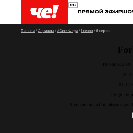
ПРЯМОЙ ЭФИР
ШО
Главная
/
Сериалы
/
#СеняФедя
/
1 сезон
/
6 серия