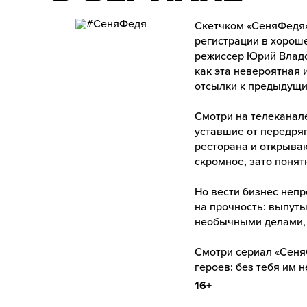
Скетчком «СеняФедя»,
регистрации в хорош
режиссер Юрий Владов
как эта невероятная 
отсылки к предыдущим
Смотри на телеканале
уставшие от передряг
ресторана и открываю
скромное, зато понятн
Но вести бизнес непр
на прочность: выпуты
необычными делами, 
Смотри сериал «СеняФ
героев: без тебя им н
16+