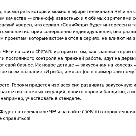
 посмотреть который можно в эфире телеканала ЧЕ! и на са
ем качестве — спин-офф известных и любимых зрителями се
ский уверен, что сериал «СеняФедя» будет интересен и тем
и смешная история совершенно индивидуальная, она разви
 проектам, которые встречаются в сериях, не влияют на 
 ЧЕ! и на сайте chetv.ru историю о том, как главные герои
 и постоянного контроля на прежней работе, идут на дерзк
т свой бизнес. Их новое детище — закусочная на колесах 
ое всем название «И рыба, и мясо» (не в пример элитному V
осто. Героям придется изо всех сил развивать закусочную 
ваться из сложных ситуаций, ловить воров и бандитов, а 
например, участвовать в стендапе.
едя» на телеканале ЧЕ! и на сайте chetv.ru в хорошем ка
е справиться!