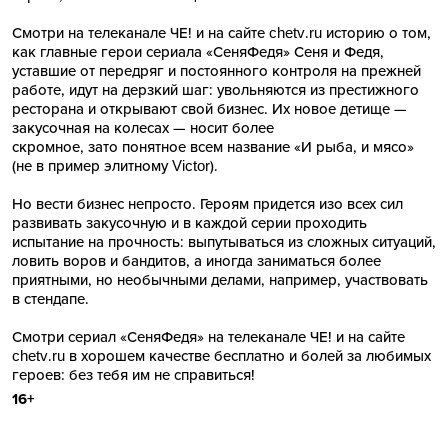
Смотри на телеканале ЧЕ! и на сайте chetv.ru историю о том,
как главные герои сериала «СеняФедя» Сеня и Федя,
уставшие от передряг и постоянного контроля на прежней
работе, идут на дерзкий шаг: увольняются из престижного
ресторана и открывают свой бизнес. Их новое детище —
закусочная на колесах — носит более
скромное, зато понятное всем название «И рыба, и мясо»
(не в пример элитному Victor).
Но вести бизнес непросто. Героям придется изо всех сил
развивать закусочную и в каждой серии проходить
испытание на прочность: выпутываться из сложных ситуаций,
ловить воров и бандитов, а иногда заниматься более
приятными, но необычными делами, например, участвовать
в стендапе.
Смотри сериал «СеняФедя» на телеканале ЧЕ! и на сайте
chetv.ru в хорошем качестве бесплатно и болей за любимых
героев: без тебя им не справиться!
16+