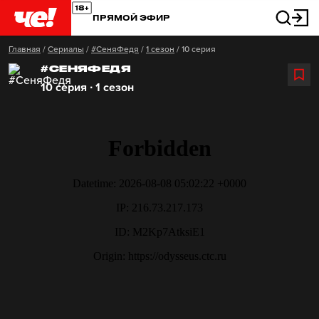
ПРЯМОЙ ЭФИР
Главная
/
Сериалы
/
#СеняФедя
/
1 сезон
/
10 серия
#СЕНЯФЕДЯ
10 серия ∙ 1 сезон