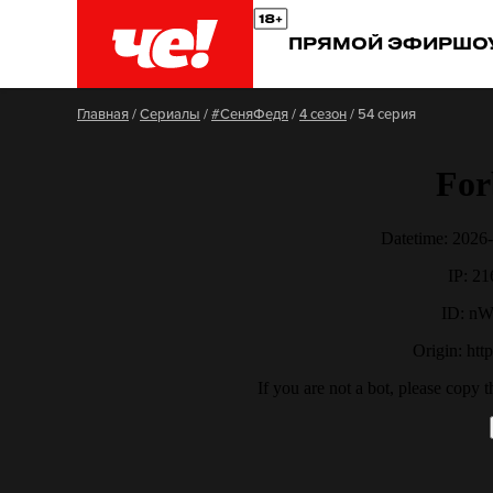
ПРЯМОЙ ЭФИР
ШО
Главная
/
Сериалы
/
#СеняФедя
/
4 сезон
/
54 серия