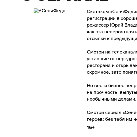
Скетчком «СеняФедя»,
регистрации в хорош
режиссер Юрий Владов
как эта невероятная 
отсылки к предыдущим
Смотри на телеканале
уставшие от передряг
ресторана и открываю
скромное, зато понятн
Но вести бизнес непр
на прочность: выпуты
необычными делами, 
Смотри сериал «СеняФ
героев: без тебя им н
16+