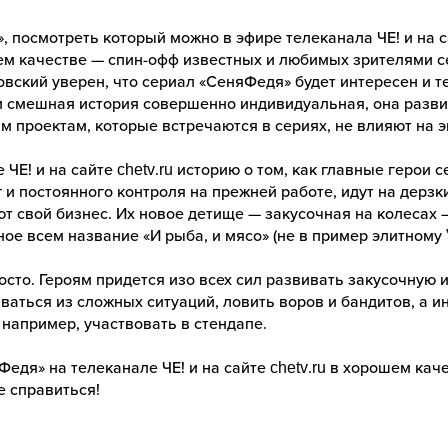
 посмотреть который можно в эфире телеканала ЧЕ! и на са
ем качестве — спин-офф известных и любимых зрителями се
ский уверен, что сериал «СеняФедя» будет интересен и тем
и смешная история совершенно индивидуальная, она разви
 проектам, которые встречаются в сериях, не влияют на 
 ЧЕ! и на сайте chetv.ru историю о том, как главные герои
 и постоянного контроля на прежней работе, идут на дерзк
т свой бизнес. Их новое детище — закусочная на колесах 
ое всем название «И рыба, и мясо» (не в пример элитному V
осто. Героям придется изо всех сил развивать закусочную 
ваться из сложных ситуаций, ловить воров и бандитов, а 
например, участвовать в стендапе.
едя» на телеканале ЧЕ! и на сайте chetv.ru в хорошем ка
е справиться!