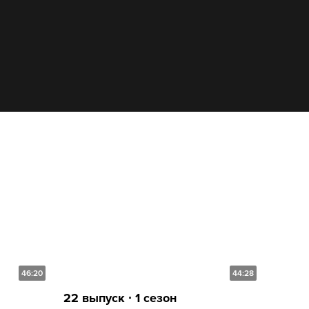
46:20
44:28
22 выпуск ∙ 1 сезон