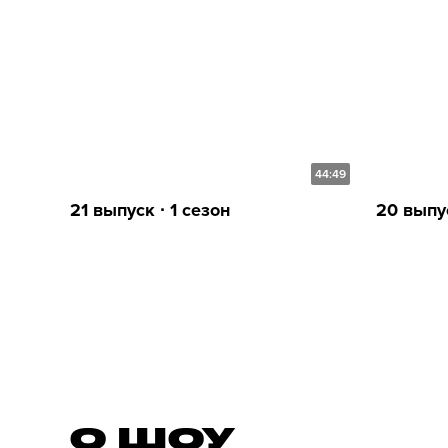
44:49
21 выпуск ∙ 1 сезон
20 выпус
О ШОУ