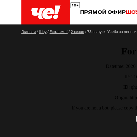
ПРЯМОЙ ЭФИР
ШО
Главная
/
Шоу
/
Есть тема!
/
2 сезон
/
73 выпуск. Учеба за деньги.