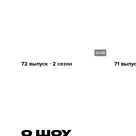
23:59
72 выпуск ∙ 2 сезон
71 выпус
О ШОУ