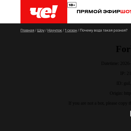
ПРЯМОЙ ЭФИР
ШО
Главная
/
Шоу
/
Научпок
/
1 сезон
/
Почему вода такая разная?