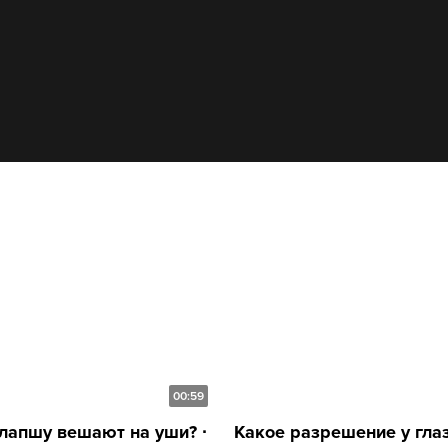
00:59
лапшу вешают на уши? ∙
Какое разрешение у глаза