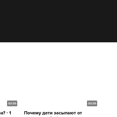
00:59
00:59
? ∙ 1
Почему дети засыпают от