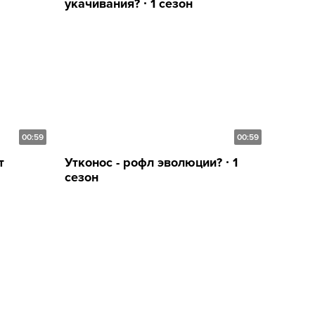
укачивания? ∙ 1 сезон
00:59
00:59
т
Утконос - рофл эволюции? ∙ 1
сезон