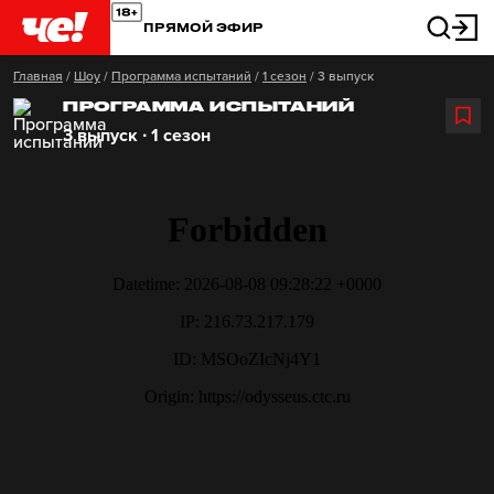
ПРЯМОЙ ЭФИР
Главная
/
Шоу
/
Программа испытаний
/
1 сезон
/
3 выпуск
ПРОГРАММА ИСПЫТАНИЙ
3 выпуск ∙ 1 сезон