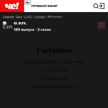
ПРЯМОЙ ЭФИР
Главная
/
Шоу
/
С.У.П.
/
3 сезон
/
189 выпуск
С.У.П.
189 выпуск ∙ 3 сезон