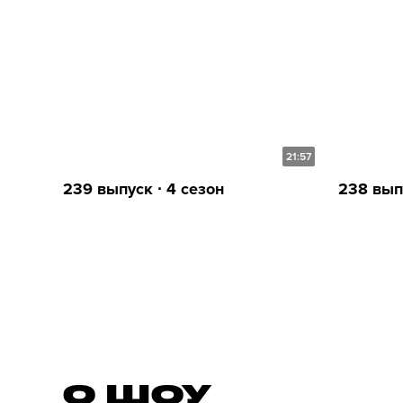
21:57
239 выпуск ∙ 4 сезон
238 выпу
О ШОУ