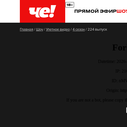
ПРЯМОЙ ЭФИР
ШО
Главная
/
Шоу
/
Улетное видео
/
4 сезон
/
224 выпуск