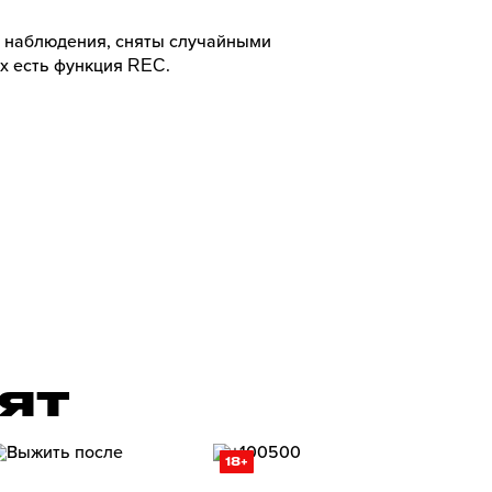
 наблюдения, сняты случайными
х есть функция REC.
РЯТ
18+