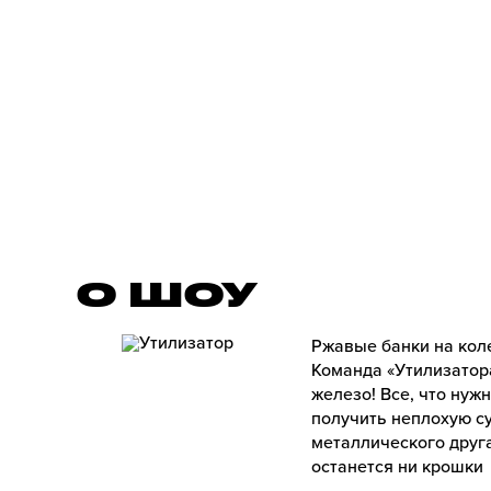
О ШОУ
Ржавые банки на кол
Команда «Утилизатор
железо! Все, что нуж
получить неплохую су
металлического друга
останется ни крошки