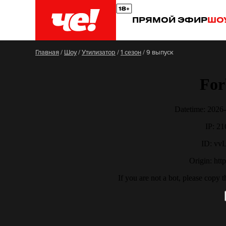
ПРЯМОЙ ЭФИР
ШО
Главная
/
Шоу
/
Утилизатор
/
1 сезон
/
9 выпуск