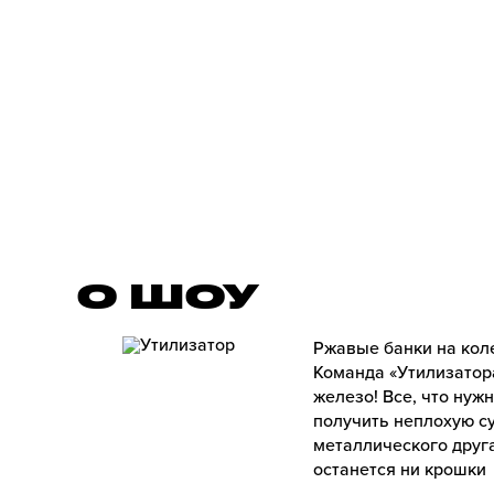
О ШОУ
Ржавые банки на кол
Команда «Утилизатор
железо! Все, что нуж
получить неплохую су
металлического друга
останется ни крошки