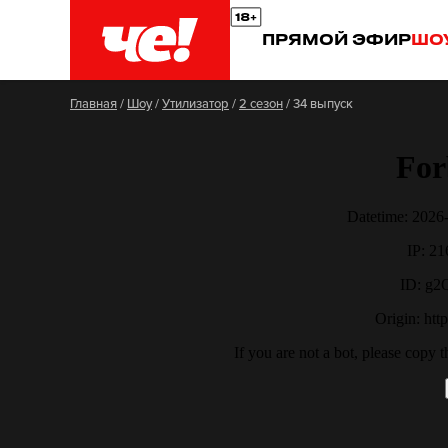
ПРЯМОЙ ЭФИР
ШО
Главная
/
Шоу
/
Утилизатор
/
2 сезон
/
34 выпуск