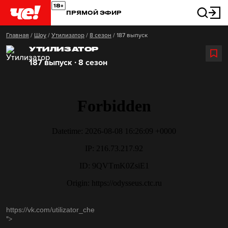
ПРЯМОЙ ЭФИР
Главная
/
Шоу
/
Утилизатор
/
8 сезон
/
187 выпуск
УТИЛИЗАТОР
187 выпуск ∙ 8 сезон
https://vk.com/utilizator_che
">