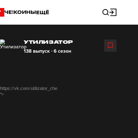
"
ЧЕ!КОИНЫ
ЕЩЁ
УТИЛИЗАТОР
138 выпуск ∙ 6 сезон
https://vk.com/utilizator_che
">