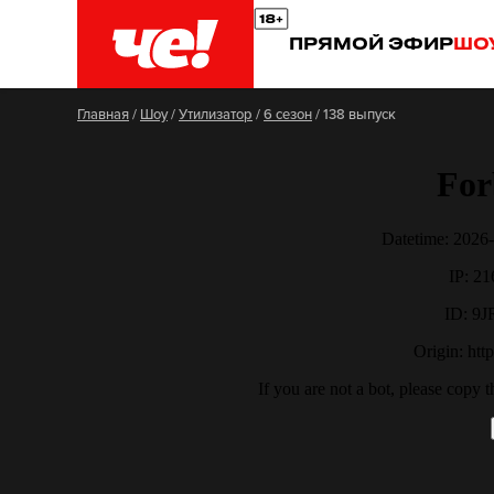
ПРЯМОЙ ЭФИР
ШО
Главная
/
Шоу
/
Утилизатор
/
6 сезон
/
138 выпуск