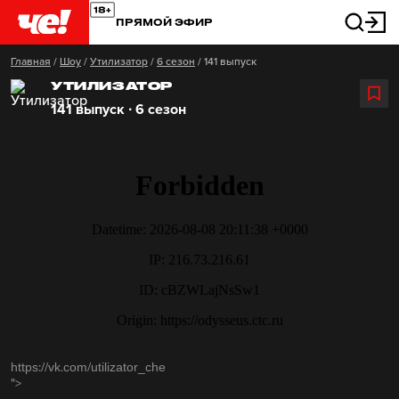
ПРЯМОЙ ЭФИР
Главная
/
Шоу
/
Утилизатор
/
6 сезон
/
141 выпуск
УТИЛИЗАТОР
141 выпуск ∙ 6 сезон
https://vk.com/utilizator_che
">