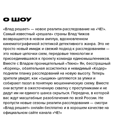
О ШОУ
«Влад решает» — новое реалити-расследование на «ЧЕ!».
Самый известный «решала» страны Влад Чижов
возвращается в новом амплуа, вдохновленном
кинематографичной эстетикой детективного жанра. Это не
просто новый имидж и свежий подход к расследованиям —
это новые цепочки схем, передовые технологии и
присоединившаяся к проекту команда единомышленников.
Вместе с Владом проницательный «Техно» Ян, бесстрашный
«Кореец», обаятельная ассистентка и невидимый «Кодер»
подняли планку расследований на новую высоту. Теперь
зрители увидят, как «сыщики» цепляются за улики и
собирают паззл в понятную мошенническую схему. Вместе
они вступят в ожесточенную схватку с преступниками и не
дадут им ни единого шанса скрыться. Передача, в которой
вас ждут масштабные разоблачения по всей России. Не
пропусти новые сезоны реалити-расследования — смотри
«Влад решает» онлайн бесплатно и в хорошем качестве на
официальном сайте канала «ЧЕ!»