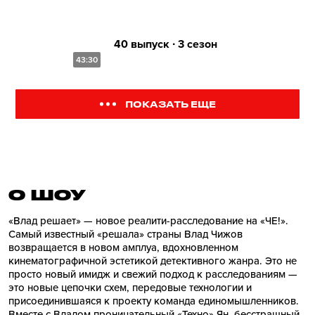
40 выпуск ∙ 3 сезон
43:30
ПОКАЗАТЬ ЕЩЕ
О ШОУ
«Влад решает» — новое реалити-расследование на «ЧЕ!».
Самый известный «решала» страны Влад Чижов
возвращается в новом амплуа, вдохновленном
кинематографичной эстетикой детективного жанра. Это не
просто новый имидж и свежий подход к расследованиям —
это новые цепочки схем, передовые технологии и
присоединившаяся к проекту команда единомышленников.
Вместе с Владом проницательный «Техно» Ян, бесстрашный