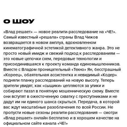
О ШОУ
«Влад решает» — новое реалити-расследование на «ЧЕ!».
Самый известный «решала» страны Влад Чижов
возвращается в новом амплуа, вдохновленном
кинематографичной эстетикой детективного жанра. Это не
просто новый имидж и свежий подход к расследованиям —
это новые цепочки схем, передовые технологии и
присоединившаяся к проекту команда единомышленников.
Вместе с Владом проницательный «Техно» Ян, бесстрашный
«Кореец», обаятельная ассистентка и невидимый «Кодер»
подняли планку расследований на новую высоту. Теперь
зрители увидят, как «сыщики» цепляются за улики и
собирают паззл в понятную мошенническую схему. Вместе
они вступят в ожесточенную схватку с преступниками и не
дадут им ни единого шанса скрыться. Передача, в которой
вас ждут масштабные разоблачения по всей России. Не
пропусти новые сезоны реалити-расследования — смотри
«Влад решает» онлайн бесплатно и в хорошем качестве на
официальном сайте канала «ЧЕ!»