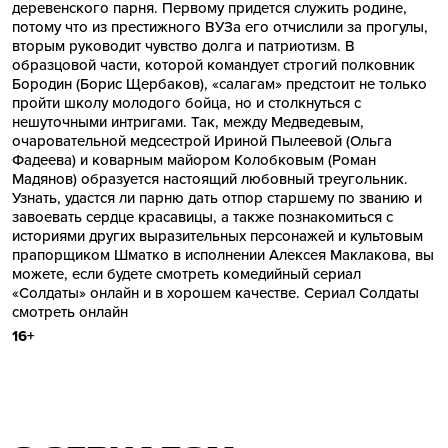
деревенского парня. Первому придется служить родине,
потому что из престижного ВУЗа его отчислили за прогулы,
вторым руководит чувство долга и патриотизм. В
образцовой части, которой командует строгий полковник
Бородин (Борис Щербаков), «салагам» предстоит не только
пройти школу молодого бойца, но и столкнуться с
нешуточными интригами. Так, между Медведевым,
очаровательной медсестрой Ириной Пылеевой (Ольга
Фадеева) и коварным майором Колобковым (Роман
Мадянов) образуется настоящий любовный треугольник.
Узнать, удастся ли парню дать отпор старшему по званию и
завоевать сердце красавицы, а также познакомиться с
историями других выразительных персонажей и культовым
прапорщиком Шматко в исполнении Алексея Маклакова, вы
можете, если будете смотреть комедийный сериал
«Солдаты» онлайн и в хорошем качестве.
Сериал Солдаты
смотреть онлайн
16+