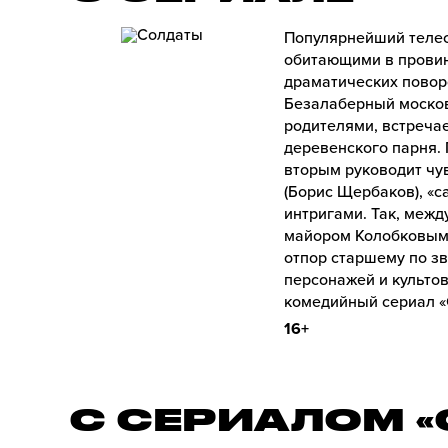
Популярнейший телес
обитающими в провин
драматических повор
Безалаберный москов
родителями, встречае
деревенского парня. 
вторым руководит чув
(Борис Щербаков), «с
интригами. Так, меж
майором Колобковым 
отпор старшему по з
персонажей и культо
комедийный сериал «
16+
С СЕРИАЛОМ 