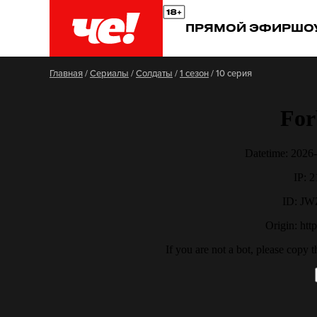
ПРЯМОЙ ЭФИР
ШО
Главная
/
Сериалы
/
Солдаты
/
1 сезон
/
10 серия