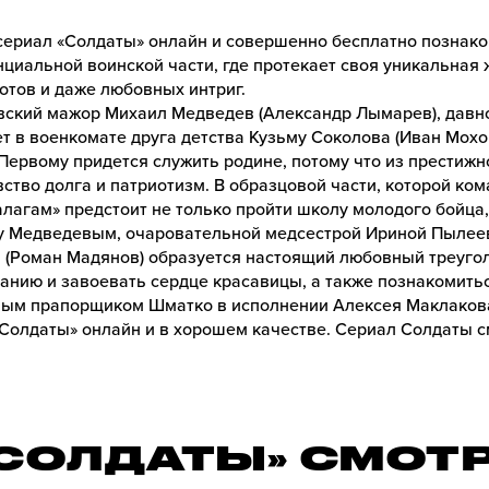
ериал «Солдаты» онлайн и совершенно бесплатно познако
циальной воинской части, где протекает своя уникальная 
отов и даже любовных интриг.
ский мажор Михаил Медведев (Александр Лымарев), давно
т в военкомате друга детства Кузьму Соколова (Иван Мохов
Первому придется служить родине, потому что из престижн
ство долга и патриотизм. В образцовой части, которой ко
алагам» предстоит не только пройти школу молодого бойца
ду Медведевым, очаровательной медсестрой Ириной Пылее
(Роман Мадянов) образуется настоящий любовный треуголь
ванию и завоевать сердце красавицы, а также познакомить
вым прапорщиком Шматко в исполнении Алексея Маклакова,
Солдаты» онлайн и в хорошем качестве.
Сериал Солдаты с
«СОЛДАТЫ» СМОТ