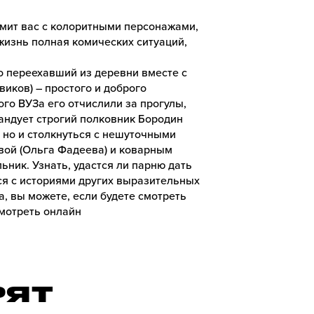
мит вас с колоритными персонажами,
жизнь полная комических ситуаций,
 переехавший из деревни вместе с
иков) – простого и доброго
ого ВУЗа его отчислили за прогулы,
мандует строгий полковник Бородин
, но и столкнуться с нешуточными
вой (Ольга Фадеева) и коварным
ник. Узнать, удастся ли парню дать
ся с историями других выразительных
 вы можете, если будете смотреть
мотреть онлайн
РЯТ