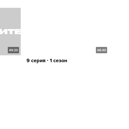
49:20
48:40
9 серия ∙ 1 сезон