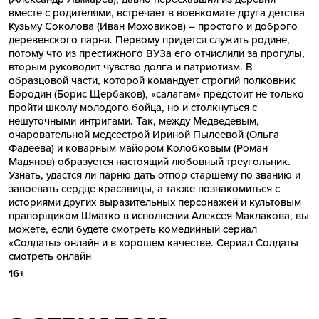
вместе с родителями, встречает в военкомате друга детства
Кузьму Соколова (Иван Моховиков) – простого и доброго
деревенского парня. Первому придется служить родине,
потому что из престижного ВУЗа его отчислили за прогулы,
вторым руководит чувство долга и патриотизм. В
образцовой части, которой командует строгий полковник
Бородин (Борис Щербаков), «салагам» предстоит не только
пройти школу молодого бойца, но и столкнуться с
нешуточными интригами. Так, между Медведевым,
очаровательной медсестрой Ириной Пылеевой (Ольга
Фадеева) и коварным майором Колобковым (Роман
Мадянов) образуется настоящий любовный треугольник.
Узнать, удастся ли парню дать отпор старшему по званию и
завоевать сердце красавицы, а также познакомиться с
историями других выразительных персонажей и культовым
прапорщиком Шматко в исполнении Алексея Маклакова, вы
можете, если будете смотреть комедийный сериал
«Солдаты» онлайн и в хорошем качестве.
Сериал Солдаты
смотреть онлайн
16+