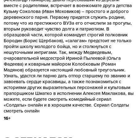
вместе с родителями, встречает в военкомате друга детства
Кузьму Соколова (Иван Моховиков) – простого и доброго
деревенского парня. Первому придется служить родине,
потому что из престижного ВУЗа его отчислили за прогулы,
вторым руководит чувство долга и патриотизм. В
образцовой части, которой командует строгий полковник
Бородин (Борис Щербаков), «салагам» предстоит не только
пройти школу молодого бойца, но и столкнуться с
нешуточными интригами. Так, между Медведевым,
очаровательной медсестрой Ириной Пылеевой (Ольга
Фадеева) и коварным майором Колобковым (Роман
Мадянов) образуется настоящий любовный треугольник.
Узнать, удастся ли парню дать отпор старшему по званию и
завоевать сердце красавицы, а также познакомиться с
историями других выразительных персонажей и культовым
прапорщиком Шматко в исполнении Алексея Маклакова, вы
можете, если будете смотреть комедийный сериал
«Солдаты» онлайн и в хорошем качестве.
Сериал Солдаты
смотреть онлайн
16+