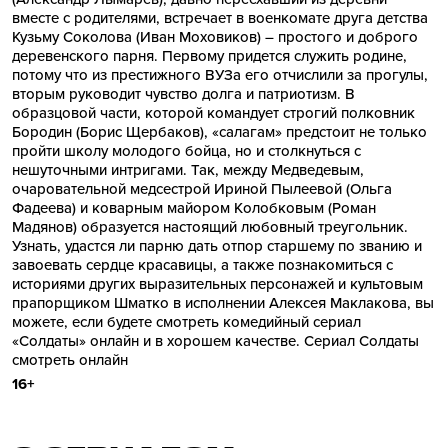
вместе с родителями, встречает в военкомате друга детства
Кузьму Соколова (Иван Моховиков) – простого и доброго
деревенского парня. Первому придется служить родине,
потому что из престижного ВУЗа его отчислили за прогулы,
вторым руководит чувство долга и патриотизм. В
образцовой части, которой командует строгий полковник
Бородин (Борис Щербаков), «салагам» предстоит не только
пройти школу молодого бойца, но и столкнуться с
нешуточными интригами. Так, между Медведевым,
очаровательной медсестрой Ириной Пылеевой (Ольга
Фадеева) и коварным майором Колобковым (Роман
Мадянов) образуется настоящий любовный треугольник.
Узнать, удастся ли парню дать отпор старшему по званию и
завоевать сердце красавицы, а также познакомиться с
историями других выразительных персонажей и культовым
прапорщиком Шматко в исполнении Алексея Маклакова, вы
можете, если будете смотреть комедийный сериал
«Солдаты» онлайн и в хорошем качестве.
Сериал Солдаты
смотреть онлайн
16+