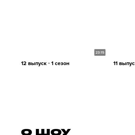
23:15
12 выпуск ∙ 1 сезон
11 выпус
О ШОУ